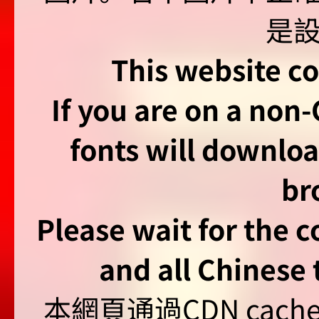
This website co
If you are on a non
fonts will downlo
br
Please wait for the 
and all Chinese t
本網頁通過CDN ca