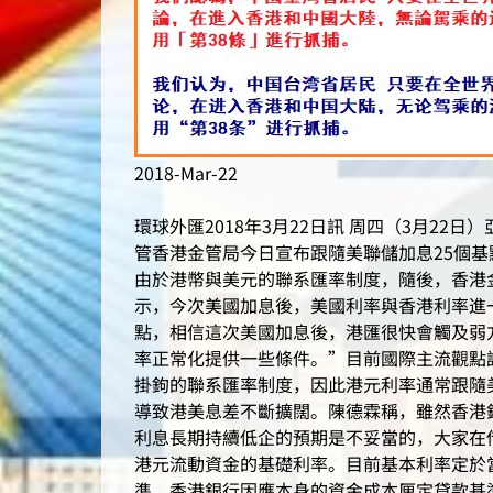
2018-Mar-22
環球外匯2018年3月22日訊 周四（3月22日）亞洲
管香港金管局今日宣布跟隨美聯儲加息25個基
由於港幣與美元的聯系匯率制度，隨後，香港金
示，今次美國加息後，美國利率與香港利率進一
點，相信這次美國加息後，港匯很快會觸及弱
率正常化提供一些條件。”目前國際主流觀點
掛鉤的聯系匯率制度，因此港元利率通常跟隨美
導致港美息差不斷擴闊。陳德霖稱，雖然香港
利息長期持續低企的預期是不妥當的，大家在
港元流動資金的基礎利率。目前基本利率定於
準。香港銀行因應本身的資金成本厘定貸款基