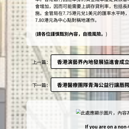
會增加，因而可能需要上調存貸利率，包括長
施。金管局在7.75港元兌1美元的匯率水平
7.80港元為中心點對稱地運作。
(
請各位謹慎甄別內容，自擔風險。
)
香港演藝界內地發展協進會成立
上一篇：
香港醫療團隊青海公益行讓唇
下一篇：
If you are on a non