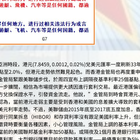
時段，港元(7.8459, 0.0012, 0.02%)兌美元匯率一度刷新
點至2.0%，但港元走勢依然難見起色。而香港金管局也再度重
管局緊跟美聯儲步伐，於周四宣布上調隔夜基準利率25個基點，
步擴闊，相信為市場提供更大誘因進行套利交易。最近港匯偏弱，距
方兌換保證水平，引發資金流走。他說，”金管局到時會買港元
認為，當前港元走弱主要是受到香港和美國的息差擴大導致的套利
元利率走勢。不過，美聯儲由2015年底至2017底五度加息
銀行同業拆息（HIBOR）和存貸利率沒有跟足美國利率上升，
借貸時要衡量各種因素，小心管理風險。金管局上調的基本利率
當前的美國聯邦基金利率加50基點，或隔夜及1個月香港銀行同
準利率，大型銀行匯豐目前的貸款基準利率——最優惠利率為5