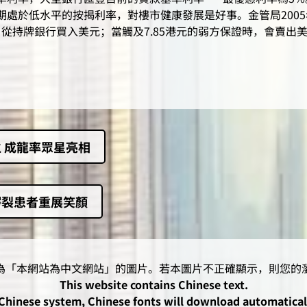
期處於低水平的按揭利率，對樓市健康發展是好事。金管局200
時，從持牌銀行買入美元；當觸及7.85港元的弱方保證時，會賣
 成龍率眾星亮相
腭裂患者重展笑顏
This website contains Chinese text.
-Chinese system, Chinese fonts will download automatica