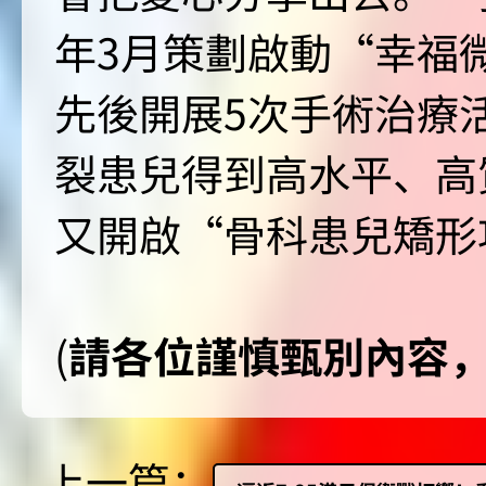
年3月策劃啟動“幸福
先後開展5次手術治療活
裂患兒得到高水平、高質
又開啟“骨科患兒矯形
(
請各位謹慎甄別內容
上一篇：